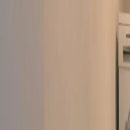
Log in
Sign up
Eden Mountain Resort - Wo
WC,