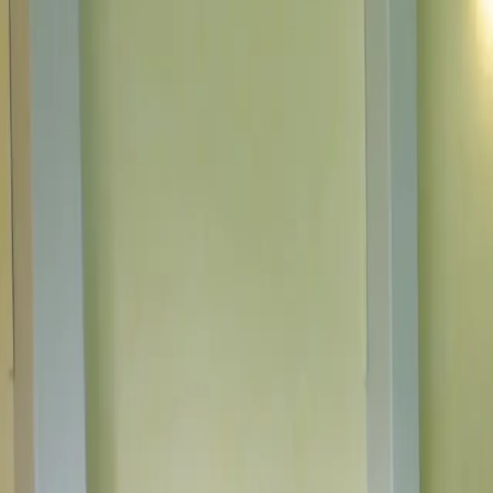
Log in
Sign up
Irmella 12 Appartement/F