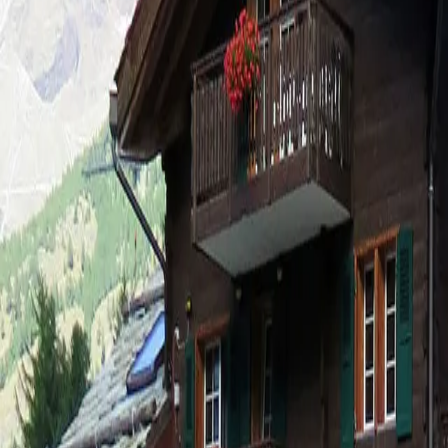
Log in
Sign up
Chalet Riti II Appartemen