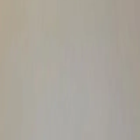
A302), (Valens),