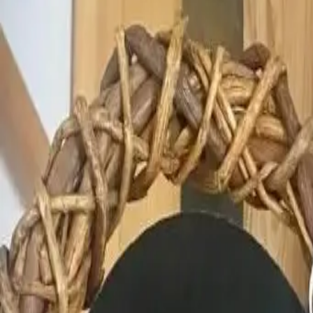
Log in
Sign up
Bärengaden 4-Bettwohnun