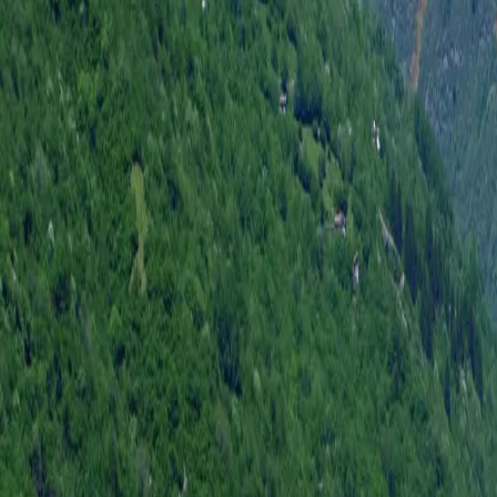
Log in
Sign up
Cá Pórt Róss