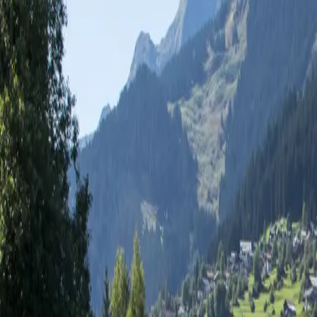
Log in
Sign up
Casa Muladiras Sutter, Brigel