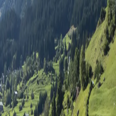
s, (Breil/Brigels), 65014B